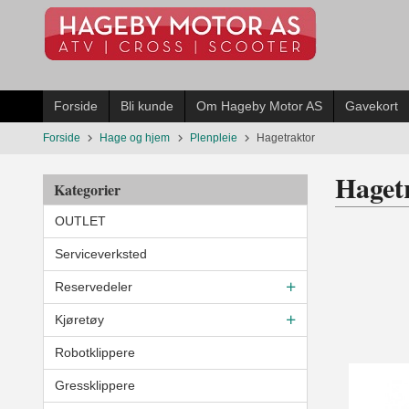
Gå
til
innholdet
Forside
Bli kunde
Om Hageby Motor AS
Gavekort
Forside
Hage og hjem
Plenpleie
Hagetraktor
Haget
Kategorier
OUTLET
Serviceverksted
Reservedeler
Kjøretøy
Robotklippere
Gressklippere