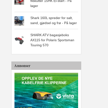
fliskutter 15HK El-start - På
lager
Shark 160L spreder for salt,
sand, gjødsel og frø - På lager
SHARK ATV bagasjeboks
AX115 for Polaris Sportsman
Touring 570
Annonser