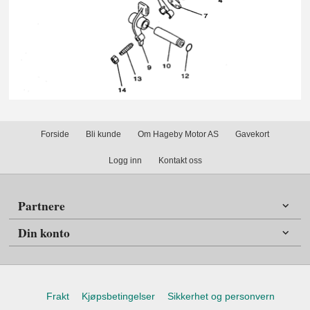
Forside
Bli kunde
Om Hageby Motor AS
Gavekort
Logg inn
Kontakt oss
Partnere
Din konto
Frakt
Kjøpsbetingelser
Sikkerhet og personvern