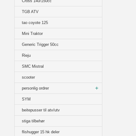
Cross 140/150cc
TGB ATV
tao coyote 125
Mini Traktor
Generic Trigger 50cc
Rieju
SMC Mistral
scooter
personlig ordrer
SYM
beitepusser til atv/utv
stiga tilbehør
flishugger 15 hk deler