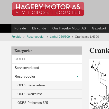
Gå
til
innholdet
Forside
Bli kunde
Om Hageby Motor AS
Gavekort
Forside
Reservedeler
Linhai 260/300
Crankcase LH300
Crank
Kategorier
OUTLET
Serviceverksted
Reservedeler
ODES Servicedeler
ODES Workcross
ODES Pathcross 525