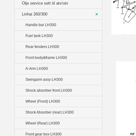
Olje service sett til atv/utv
Linhai 260/300
Handle bar LH300
Fuel tank LH300
Rear fenders LH300
Front body&frame LH300
A-Arm LH300
Swingarm assy LH300
Shock absorber front LH300
Wheel (Front) LH300
Shock Absorber (rear) LH300
Wheel (Rear) LH300
nr
Front gear box LH300