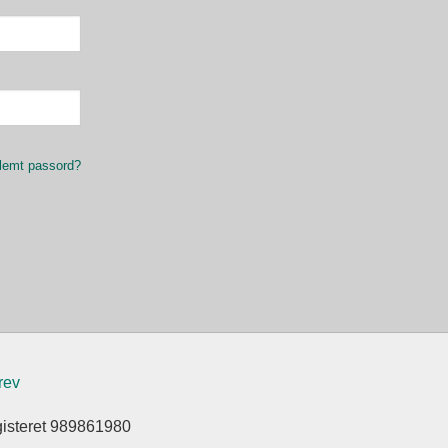
lemt passord?
rev
gisteret 989861980