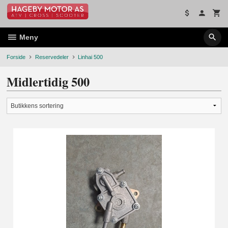
Gå
til
innholdet
Meny
Forside
Reservedeler
Linhai 500
Midlertidig 500