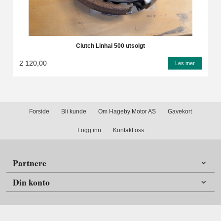
Clutch Linhai 500 utsolgt
2 120,00
Les mer
Forside
Bli kunde
Om Hageby Motor AS
Gavekort
Logg inn
Kontakt oss
Partnere
Din konto