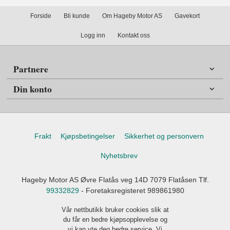
Forside
Bli kunde
Om Hageby Motor AS
Gavekort
Logg inn
Kontakt oss
Partnere
Din konto
Frakt
Kjøpsbetingelser
Sikkerhet og personvern
Nyhetsbrev
Hageby Motor AS Øvre Flatås veg 14D 7079 Flatåsen Tlf.
99332829
- Foretaksregisteret 989861980
Vår nettbutikk bruker cookies slik at
du får en bedre kjøpsopplevelse og
vi kan yte deg bedre service. Vi