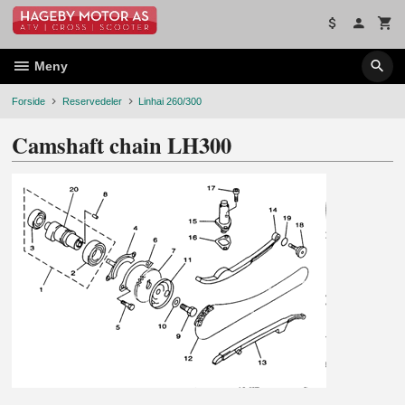
Gå
til
innholdet
Meny
Forside
Reservedeler
Linhai 260/300
Camshaft chain LH300