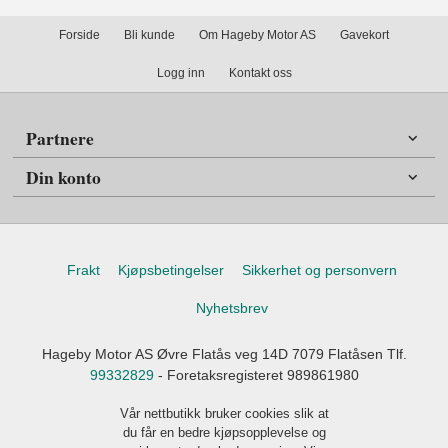
Forside
Bli kunde
Om Hageby Motor AS
Gavekort
Logg inn
Kontakt oss
Partnere
Din konto
Frakt
Kjøpsbetingelser
Sikkerhet og personvern
Nyhetsbrev
Hageby Motor AS Øvre Flatås veg 14D 7079 Flatåsen Tlf.
99332829
- Foretaksregisteret 989861980
Vår nettbutikk bruker cookies slik at
du får en bedre kjøpsopplevelse og