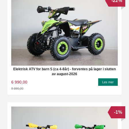
-22%
Elektrisk ATV for barn S (ca 4-8år) - forventes på lager i slutten
av august-2026
6 990,00
Les mer
8 990,00
Rabatt
-1%