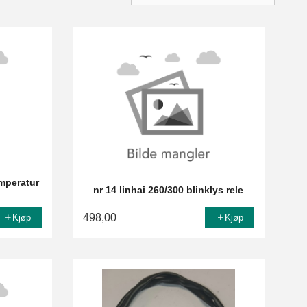
emperatur
nr 14 linhai 260/300 blinklys rele
498,00
Kjøp
Kjøp