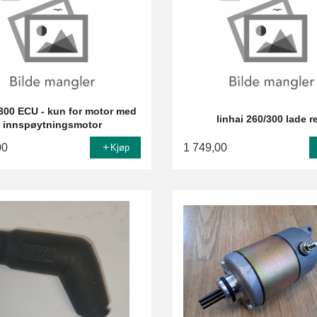
 300 ECU - kun for motor med
linhai 260/300 lade r
innspøytningsmotor
00
1 749,00
Kjøp