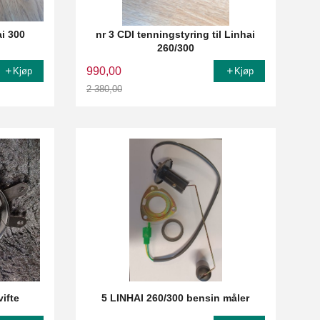
ai 300
nr 3 CDI tenningstyring til Linhai
260/300
990,00
Kjøp
Kjøp
2 380,00
Rabatt
vifte
5 LINHAI 260/300 bensin måler