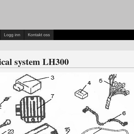
Logg inn
Kontakt oss
rical system LH300