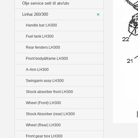
Olje service sett til atv/utv
Linhai 260/300
Handle bar LH300
Fuel tank LH300
Rear fenders LH300
Front body&frame LH300
A-Arm LH300
Swingarm assy LH300
Shock absorber front LH300
Wheel (Front) LH300
Shock Absorber (rear) LH300
Wheel (Rear) LH300
Front gear box LH300