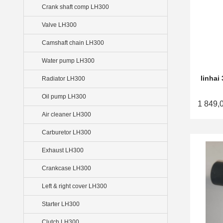
Crank shaft comp LH300
Valve LH300
Camshaft chain LH300
Water pump LH300
linhai
Radiator LH300
Oil pump LH300
1 849,
Air cleaner LH300
Carburetor LH300
Exhaust LH300
Crankcase LH300
Left & right cover LH300
Starter LH300
Clutch LH300