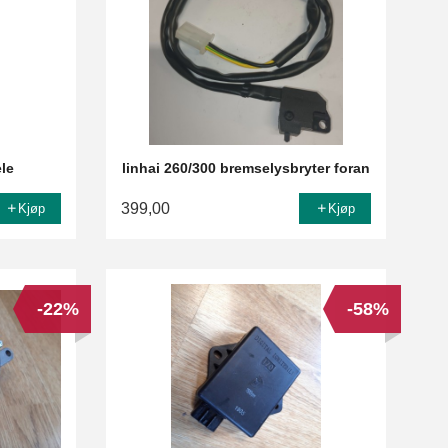
ele
linhai 260/300 bremselysbryter foran
399,00
Kjøp
Kjøp
-22%
-58%