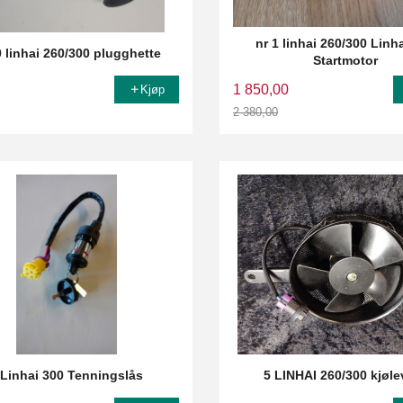
nr 1 linhai 260/300 Linh
0 linhai 260/300 plugghette
Startmotor
1 850,00
Kjøp
2 380,00
Rabatt
 Linhai 300 Tenningslås
5 LINHAI 260/300 kjøle