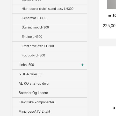
High-power clutch stand assy LH300
nr 1
Generator LH300
225,00
Starting mot LH300
Engine LH300
Front drive axle LH300
Foc body LH300
Linhai 500
STIGA deler ++
AL-KO snøfres deler
Batterier Og Ladere
Elektriske komponenter
3
Minicross/ATV 2-takt