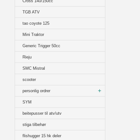
Cross 140/150cc
TGB ATV
tao coyote 125
Mini Traktor
Generic Trigger 50cc
Rieju
SMC Mistral
scooter
personlig ordrer
SYM
beitepusser til atv/utv
stiga tilbehør
flishugger 15 hk deler