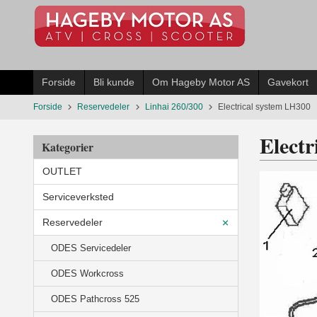
Gå
til
innholdet
Forside
Bli kunde
Om Hageby Motor AS
Gavekort
Forside
Reservedeler
Linhai 260/300
Electrical system LH300
Elect
Kategorier
OUTLET
Serviceverksted
Reservedeler
ODES Servicedeler
ODES Workcross
ODES Pathcross 525