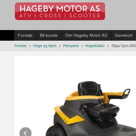
Gå
til
innholdet
Forside
Bli kunde
Om Hageby Motor AS
Gavekort
Forside
Hage og hjem
Plenpleie
Hagetraktor
Stiga Gyro 900
Prev