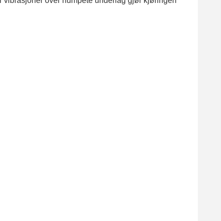
er vibrasjoner over humpete underlag gjør kjøringen