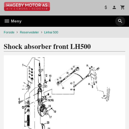
Gå
til
innholdet
Meny
Forside
Reservedeler
Linhai 500
Shock absorber front LH500