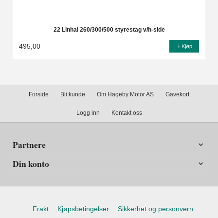
22 Linhai 260/300/500 styrestag v/h-side
495,00
Kjøp
Forside
Bli kunde
Om Hageby Motor AS
Gavekort
Logg inn
Kontakt oss
Partnere
Din konto
Frakt
Kjøpsbetingelser
Sikkerhet og personvern