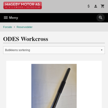
Gå
til
innholdet
Meny
Forside
Reservedeler
ODES Workcross