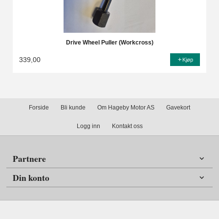
Drive Wheel Puller (Workcross)
339,00
Kjøp
Forside
Bli kunde
Om Hageby Motor AS
Gavekort
Logg inn
Kontakt oss
Partnere
Din konto