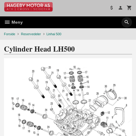
Gå
til
innholdet
Meny
Forside
Reservedeler
Linhai 500
Cylinder Head LH500