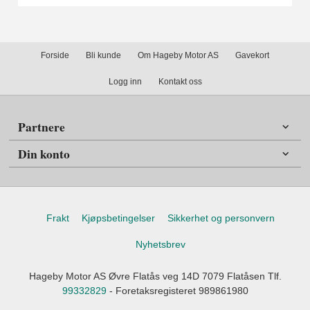
Forside
Bli kunde
Om Hageby Motor AS
Gavekort
Logg inn
Kontakt oss
Partnere
Din konto
Frakt
Kjøpsbetingelser
Sikkerhet og personvern
Nyhetsbrev
Hageby Motor AS Øvre Flatås veg 14D 7079 Flatåsen Tlf.
99332829
- Foretaksregisteret 989861980