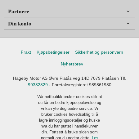
Partnere
Din konto
Frakt
Kjøpsbetingelser
Sikkerhet og personvern
Nyhetsbrev
Hageby Motor AS Øvre Flatås veg 14D 7079 Flatåsen Tlf.
99332829
- Foretaksregisteret 989861980
Vår nettbutikk bruker cookies slik at
du får en bedre kjøpsopplevelse og
vi kan yte deg bedre service. Vi
bruker cookies hovedsaklig til å
lagre innloggingsdetaljer og huske
hva du har puttet i handlekurven
din. Fortsett å bruke siden som
normalt om du godtar dette.
Les