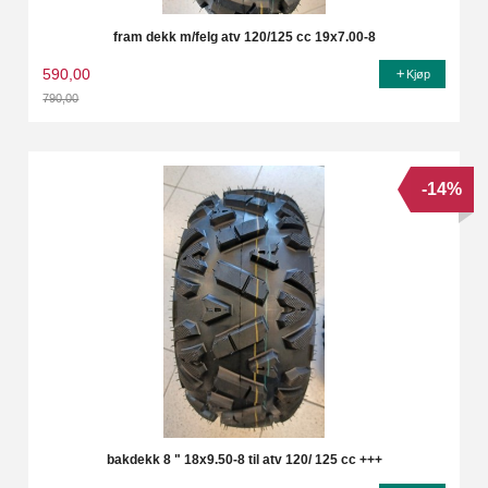
fram dekk m/felg atv 120/125 cc 19x7.00-8
590,00
Kjøp
790,00
Rabatt
-14%
bakdekk 8 " 18x9.50-8 til atv 120/ 125 cc +++