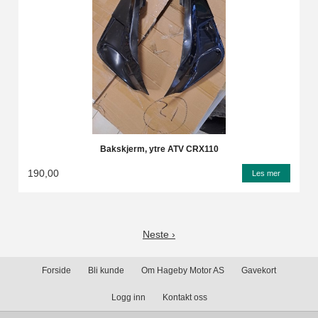
Bakskjerm, ytre ATV CRX110
190,00
Les mer
Neste ›
Forside
Bli kunde
Om Hageby Motor AS
Gavekort
Logg inn
Kontakt oss