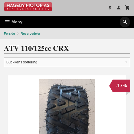
Gå
til
innholdet
Meny
Forside
Reservedeler
ATV 110/125cc CRX
-17%