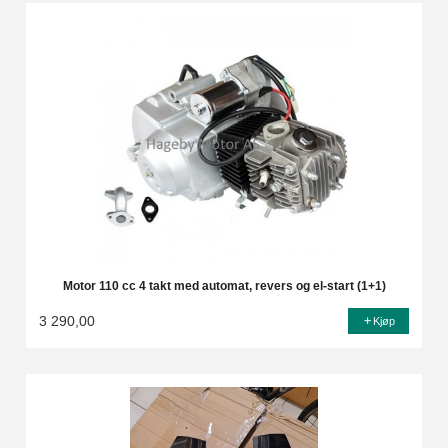
Motor 110 cc 4 takt med automat, revers og el-start (1+1)
3 290,00
Kjøp