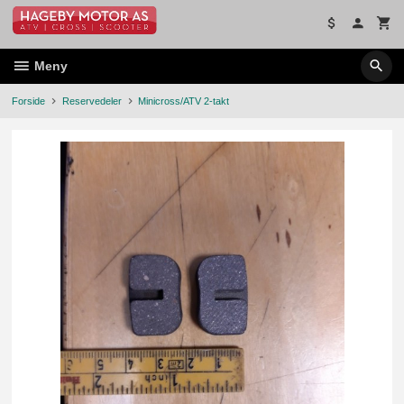
Gå
til
innholdet
Meny
Forside
Reservedeler
Minicross/ATV 2-takt