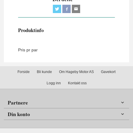
Produktinfo
Pris pr par
Forside
Bli kunde
Om Hageby Motor AS
Gavekort
Logg inn
Kontakt oss
Partnere
Din konto