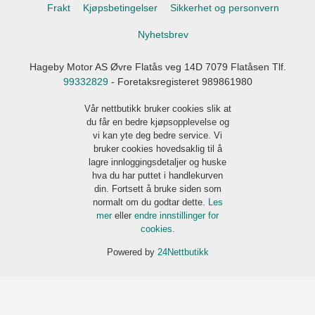
Frakt
Kjøpsbetingelser
Sikkerhet og personvern
Nyhetsbrev
Hageby Motor AS Øvre Flatås veg 14D 7079 Flatåsen Tlf.
99332829
- Foretaksregisteret 989861980
Vår nettbutikk bruker cookies slik at
du får en bedre kjøpsopplevelse og
vi kan yte deg bedre service. Vi
bruker cookies hovedsaklig til å
lagre innloggingsdetaljer og huske
hva du har puttet i handlekurven
din. Fortsett å bruke siden som
normalt om du godtar dette.
Les
mer
eller
endre innstillinger for
cookies.
Powered by
24Nettbutikk