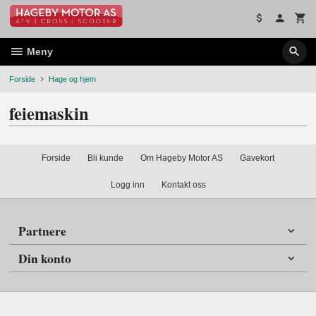
Gå
til
innholdet
Meny
Forside
Hage og hjem
feiemaskin
Forside
Bli kunde
Om Hageby Motor AS
Gavekort
Logg inn
Kontakt oss
Partnere
Din konto