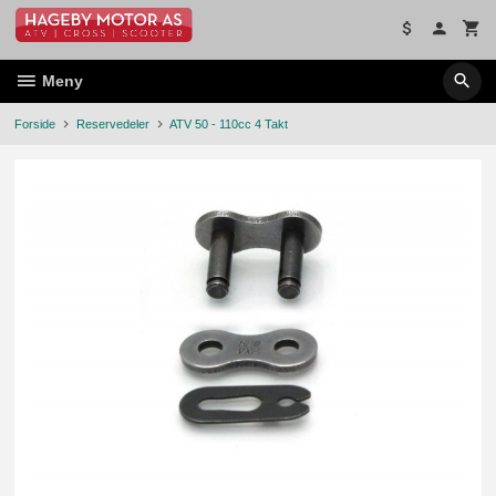
Gå
til
innholdet
Meny
Forside
Reservedeler
ATV 50 - 110cc 4 Takt