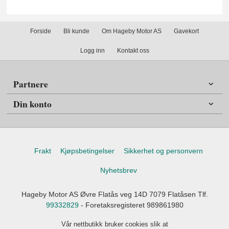
Forside
Bli kunde
Om Hageby Motor AS
Gavekort
Logg inn
Kontakt oss
Partnere
Din konto
Frakt
Kjøpsbetingelser
Sikkerhet og personvern
Nyhetsbrev
Hageby Motor AS Øvre Flatås veg 14D 7079 Flatåsen Tlf.
99332829
- Foretaksregisteret 989861980
Vår nettbutikk bruker cookies slik at