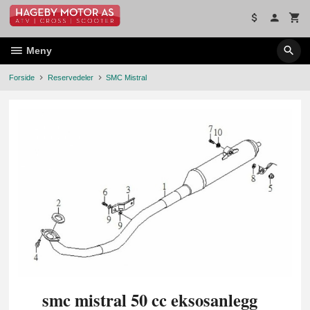
Gå
til
innholdet
Meny
Forside
Reservedeler
SMC Mistral
smc mistral 50 cc eksosanlegg