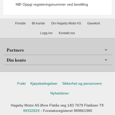
NB! Oppgi registeringsnummer ved bestilling
Forside
Bli kunde
Om Hageby Motor AS
Gavekort
Logg inn
Kontakt oss
Partnere
Din konto
Frakt
Kjøpsbetingelser
Sikkerhet og personvern
Nyhetsbrev
Hageby Motor AS Øvre Flatås veg 14D 7079 Flatåsen Tlf.
99332829
- Foretaksregisteret 989861980