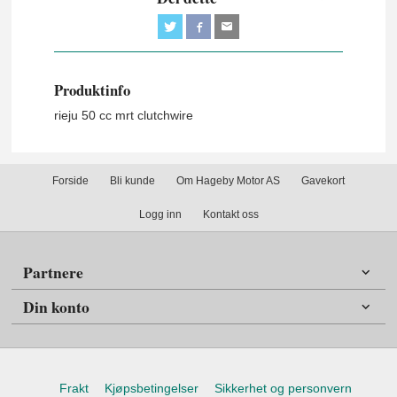
Produktinfo
rieju 50 cc mrt clutchwire
Forside
Bli kunde
Om Hageby Motor AS
Gavekort
Logg inn
Kontakt oss
Partnere
Din konto
Frakt
Kjøpsbetingelser
Sikkerhet og personvern