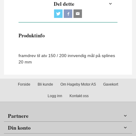
Del dette
Produktinfo
framdrev til atv 150 / 200 innvendig mål på splines
20 mm
Forside
Bli kunde
Om Hageby Motor AS
Gavekort
Logg inn
Kontakt oss
Partnere
Din konto