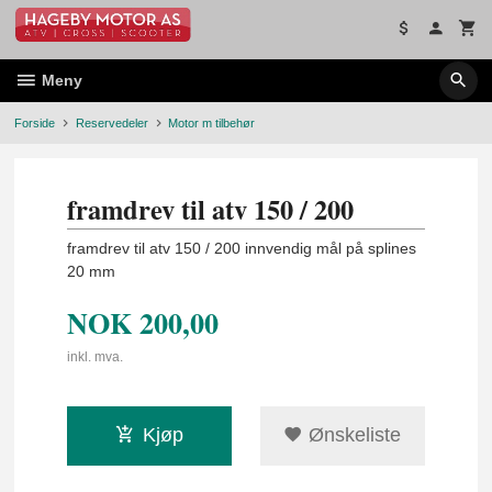
Gå
til
innholdet
Meny
Forside
Reservedeler
Motor m tilbehør
framdrev til atv 150 / 200
framdrev til atv 150 / 200 innvendig mål på splines
20 mm
NOK
200,00
inkl. mva.
Kjøp
Ønskeliste