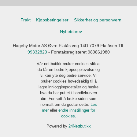
Frakt
Kjøpsbetingelser
Sikkerhet og personvern
Nyhetsbrev
Hageby Motor AS Øvre Flatås veg 14D 7079 Flatåsen Tlf.
99332829
- Foretaksregisteret 989861980
Vår nettbutikk bruker cookies slik at
du får en bedre kjøpsopplevelse og
vi kan yte deg bedre service. Vi
bruker cookies hovedsaklig til å
lagre innloggingsdetaljer og huske
hva du har puttet i handlekurven
din. Fortsett å bruke siden som
normalt om du godtar dette.
Les
mer
eller
endre innstillinger for
cookies.
Powered by
24Nettbutikk