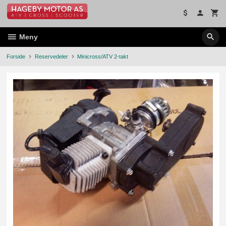
Gå
til
innholdet
Meny
Forside
Reservedeler
Minicross/ATV 2-takt