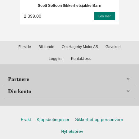
Scott Softcon Sikkerhetsjakke Barn
2 399,00
Les mer
Forside
Bli kunde
Om Hageby Motor AS
Gavekort
Logg inn
Kontakt oss
Partnere
Din konto
Frakt
Kjøpsbetingelser
Sikkerhet og personvern
Nyhetsbrev