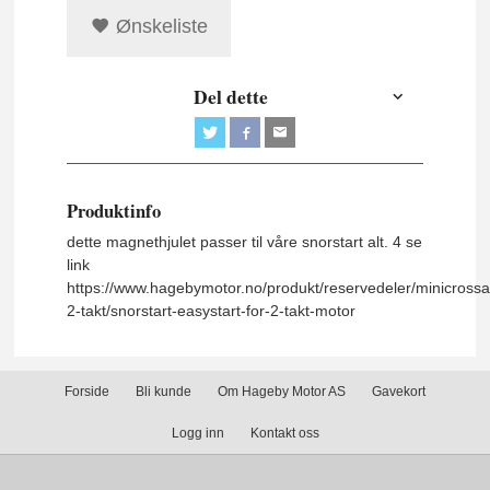
Ønskeliste
Del dette
Produktinfo
dette magnethjulet passer til våre snorstart alt. 4 se
link
https://www.hagebymotor.no/produkt/reservedeler/minicrossa
2-takt/snorstart-easystart-for-2-takt-motor
Forside
Bli kunde
Om Hageby Motor AS
Gavekort
Logg inn
Kontakt oss