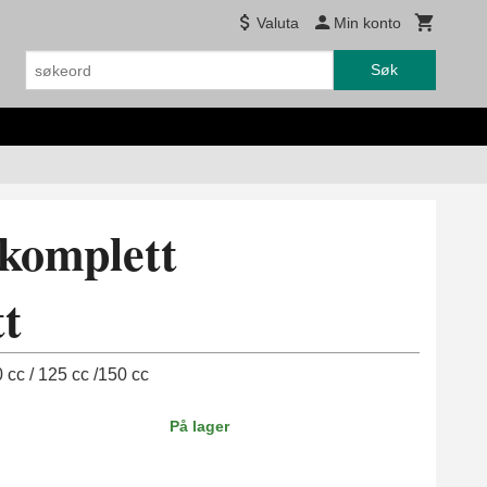
Valuta
Min konto
Søk
 komplett
tt
0 cc / 125 cc /150 cc
På lager