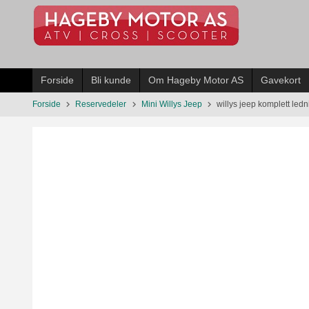
Gå
til
innholdet
Forside
Bli kunde
Om Hageby Motor AS
Gavekort
Forside
Reservedeler
Mini Willys Jeep
willys jeep komplett ledn