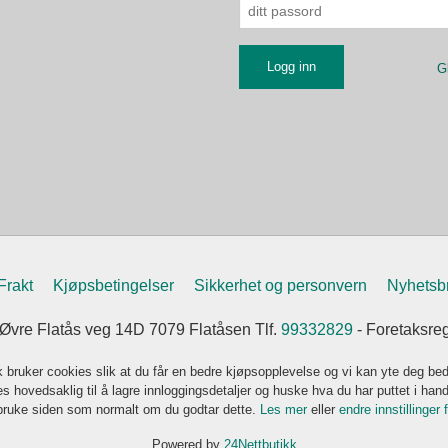
G
Frakt
Kjøpsbetingelser
Sikkerhet og personvern
Nyhetsb
vre Flatås veg 14D 7079 Flatåsen Tlf.
99332829
- Foretaksre
k bruker cookies slik at du får en bedre kjøpsopplevelse og vi kan yte deg bed
s hovedsaklig til å lagre innloggingsdetaljer og huske hva du har puttet i han
 bruke siden som normalt om du godtar dette.
Les mer
eller
endre innstillinger 
Powered by
24Nettbutikk