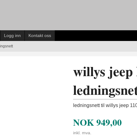
Logg inn
Kontakt oss
ingsnett
willys jeep
ledningsne
ledningsnett til willys jeep 11
NOK
949,00
inkl. mva.