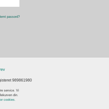
lemt passord?
rev
gisteret 989861980
re service. Vi
dlekurven din.
for cookies.