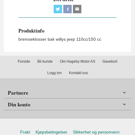
Produktinfo
bremseklosser bak willys jeep 110cc/150 cc
Forside
Bli kunde
Om Hageby Motor AS
Gavekort
Logg inn
Kontakt oss
Partnere
Din konto
Frakt
Kjøpsbetingelser
Sikkerhet og personvern