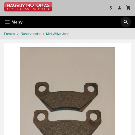
Gå
til
innholdet
Meny
Forside
Reservedeler
Mini Willys Jeep