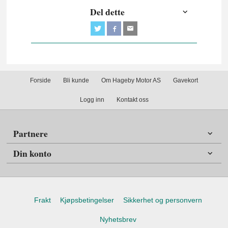
Del dette
Forside
Bli kunde
Om Hageby Motor AS
Gavekort
Logg inn
Kontakt oss
Partnere
Din konto
Frakt
Kjøpsbetingelser
Sikkerhet og personvern
Nyhetsbrev