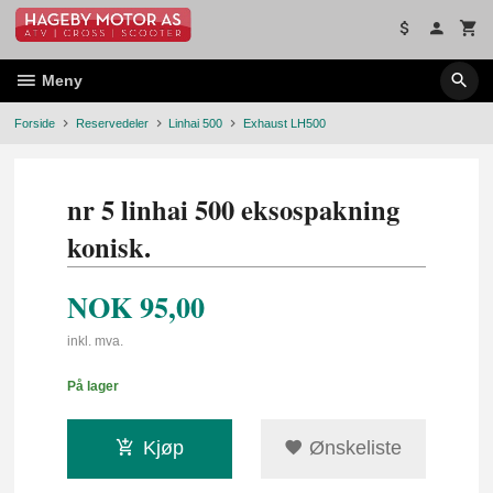
Gå
til
innholdet
Meny
Forside
Reservedeler
Linhai 500
Exhaust LH500
nr 5 linhai 500 eksospakning
konisk.
NOK
95,00
inkl. mva.
På lager
Kjøp
Ønskeliste