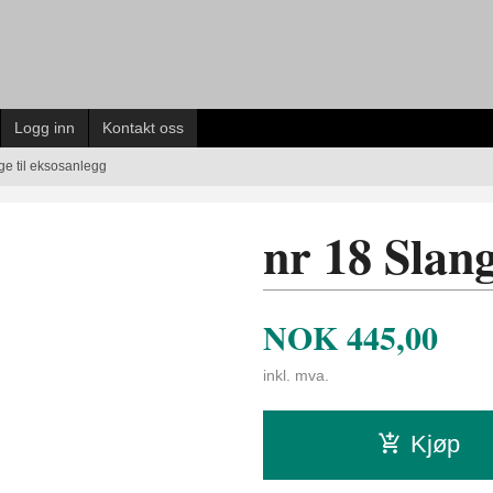
Logg inn
Kontakt oss
ge til eksosanlegg
nr 18 Slang
NOK
445,00
inkl. mva.
Kjøp