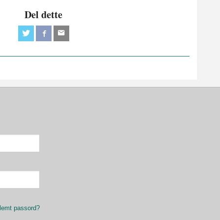
Del dette
lemt passord?