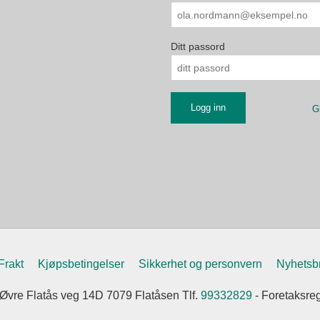
Ditt passord
G
Frakt
Kjøpsbetingelser
Sikkerhet og personvern
Nyhetsb
vre Flatås veg 14D 7079 Flatåsen Tlf.
99332829
- Foretaksre