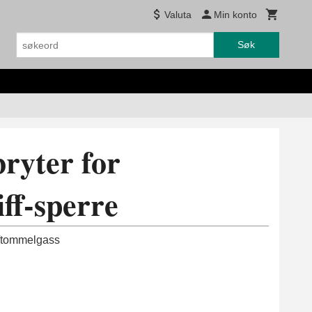
Valuta
Min konto
Søk
bryter for
ff-sperre
e/tommelgass