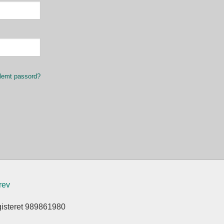
lemt passord?
rev
gisteret 989861980