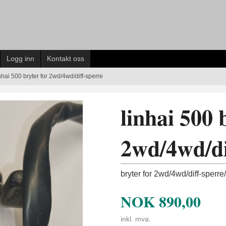
Logg inn
Kontakt oss
nhai 500 bryter for 2wd/4wd/diff-sperre
linhai 500 
2wd/4wd/di
bryter for 2wd/4wd/diff-sperr
NOK
890,00
inkl. mva.