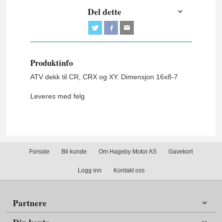
Del dette
Produktinfo
ATV dekk til CR, CRX og XY. Dimensjon 16x8-7
Leveres med felg
Forside
Bli kunde
Om Hageby Motor AS
Gavekort
Logg inn
Kontakt oss
Partnere