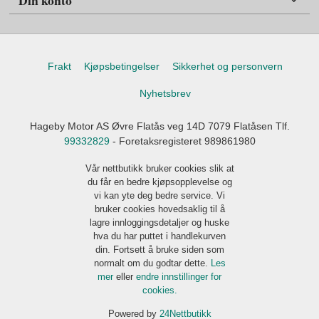
Din konto
Frakt
Kjøpsbetingelser
Sikkerhet og personvern
Nyhetsbrev
Hageby Motor AS Øvre Flatås veg 14D 7079 Flatåsen Tlf.
99332829
- Foretaksregisteret 989861980
Vår nettbutikk bruker cookies slik at
du får en bedre kjøpsopplevelse og
vi kan yte deg bedre service. Vi
bruker cookies hovedsaklig til å
lagre innloggingsdetaljer og huske
hva du har puttet i handlekurven
din. Fortsett å bruke siden som
normalt om du godtar dette.
Les
mer
eller
endre innstillinger for
cookies.
Powered by
24Nettbutikk