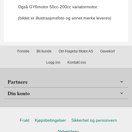
Også GY6motor 50cc-200cc variatormotor.
(bildet er illustrasjonsfoto og annet merke leveres)
Forside
Bli kunde
Om Hageby Motor AS
Gavekort
Logg inn
Kontakt oss
Partnere
Din konto
Frakt
Kjøpsbetingelser
Sikkerhet og personvern
Nyhetsbrev