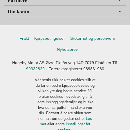
Partnere
Din konto
Frakt
Kjøpsbetingelser
Sikkerhet og personvern
Nyhetsbrev
Hageby Motor AS Øvre Flatås veg 14D 7079 Flatåsen Tlf.
99332829
- Foretaksregisteret 989861980
Vår nettbutikk bruker cookies slik at
du får en bedre kjøpsopplevelse og
vi kan yte deg bedre service. Vi
bruker cookies hovedsaklig til å
lagre innloggingsdetaljer og huske
hva du har puttet i handlekurven
din. Fortsett å bruke siden som
normalt om du godtar dette.
Les
mer
eller
endre innstillinger for
cookies.