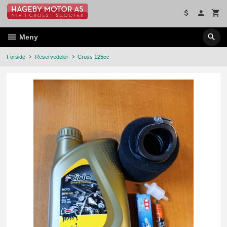
Gå
til
innholdet
Meny
Forside
Reservedeler
Cross 125cc