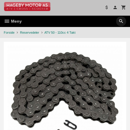
Gå
til
innholdet
Meny
Forside
Reservedeler
ATV 50 - 110cc 4 Takt