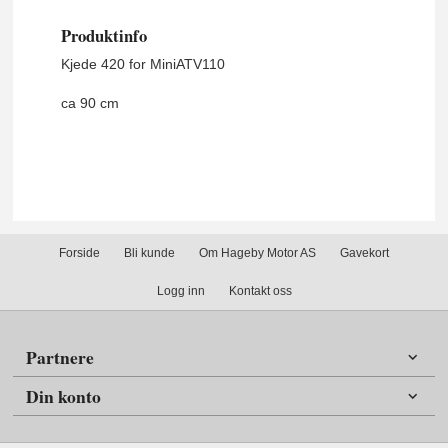
Produktinfo
Kjede 420 for MiniATV110
ca 90 cm
Forside
Bli kunde
Om Hageby Motor AS
Gavekort
Logg inn
Kontakt oss
Partnere
Din konto