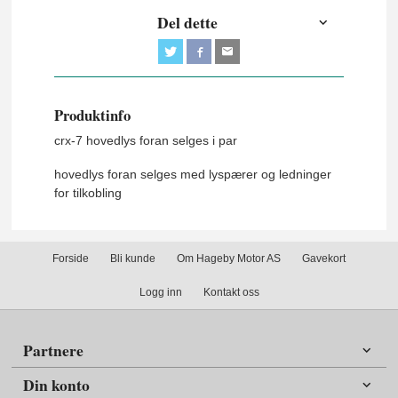
Del dette
Produktinfo
crx-7 hovedlys foran selges i par
hovedlys foran selges med lyspærer og ledninger
for tilkobling
Forside
Bli kunde
Om Hageby Motor AS
Gavekort
Logg inn
Kontakt oss
Partnere
Din konto