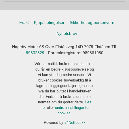
Frakt
Kjøpsbetingelser
Sikkerhet og personvern
Nyhetsbrev
Hageby Motor AS Øvre Flatås veg 14D 7079 Flatåsen Tlf.
99332829
- Foretaksregisteret 989861980
Vår nettbutikk bruker cookies slik at
du får en bedre kjøpsopplevelse og
vi kan yte deg bedre service. Vi
bruker cookies hovedsaklig til å
lagre innloggingsdetaljer og huske
hva du har puttet i handlekurven
din. Fortsett å bruke siden som
normalt om du godtar dette.
Les
mer
eller
endre innstillinger for
cookies.
Powered by
24Nettbutikk