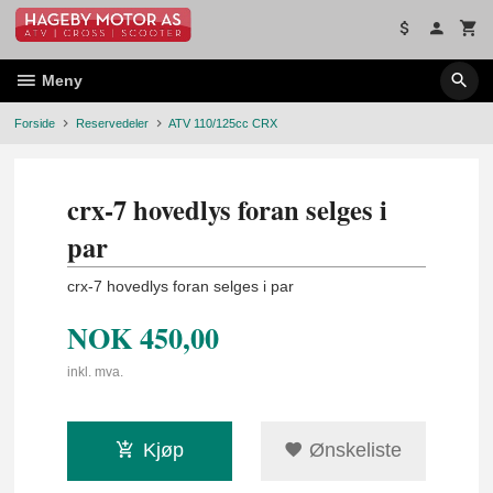
Gå
til
innholdet
Meny
Forside
Reservedeler
ATV 110/125cc CRX
crx-7 hovedlys foran selges i
par
crx-7 hovedlys foran selges i par
NOK
450,00
inkl. mva.
Kjøp
Ønskeliste