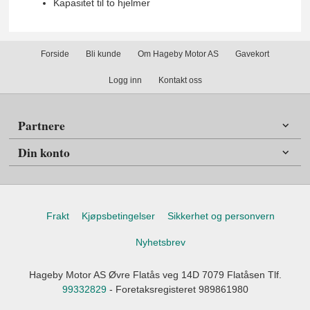
Kapasitet til to hjelmer
Forside
Bli kunde
Om Hageby Motor AS
Gavekort
Logg inn
Kontakt oss
Partnere
Din konto
Frakt
Kjøpsbetingelser
Sikkerhet og personvern
Nyhetsbrev
Hageby Motor AS Øvre Flatås veg 14D 7079 Flatåsen Tlf.
99332829
- Foretaksregisteret 989861980