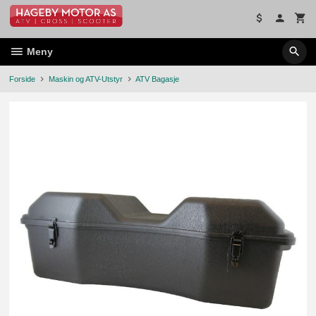
Gå
til
innholdet
Meny
Forside
Maskin og ATV-Utstyr
ATV Bagasje